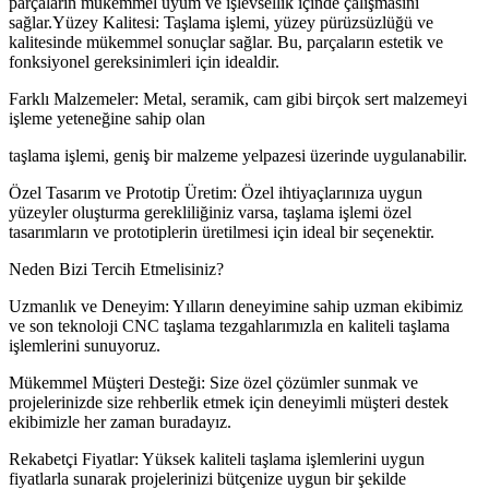
parçaların mükemmel uyum ve işlevsellik içinde çalışmasını
sağlar.Yüzey Kalitesi: Taşlama işlemi, yüzey pürüzsüzlüğü ve
kalitesinde mükemmel sonuçlar sağlar. Bu, parçaların estetik ve
fonksiyonel gereksinimleri için idealdir.
Farklı Malzemeler: Metal, seramik, cam gibi birçok sert malzemeyi
işleme yeteneğine sahip olan
taşlama işlemi, geniş bir malzeme yelpazesi üzerinde uygulanabilir.
Özel Tasarım ve Prototip Üretim: Özel ihtiyaçlarınıza uygun
yüzeyler oluşturma gerekliliğiniz varsa, taşlama işlemi özel
tasarımların ve prototiplerin üretilmesi için ideal bir seçenektir.
Neden Bizi Tercih Etmelisiniz?
Uzmanlık ve Deneyim: Yılların deneyimine sahip uzman ekibimiz
ve son teknoloji CNC taşlama tezgahlarımızla en kaliteli taşlama
işlemlerini sunuyoruz.
Mükemmel Müşteri Desteği: Size özel çözümler sunmak ve
projelerinizde size rehberlik etmek için deneyimli müşteri destek
ekibimizle her zaman buradayız.
Rekabetçi Fiyatlar: Yüksek kaliteli taşlama işlemlerini uygun
fiyatlarla sunarak projelerinizi bütçenize uygun bir şekilde