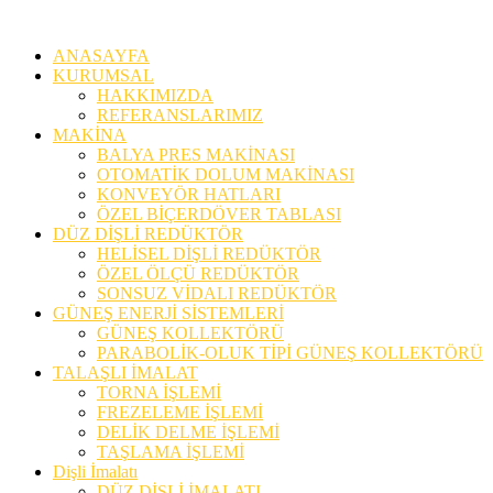
ANASAYFA
KURUMSAL
HAKKIMIZDA
REFERANSLARIMIZ
MAKİNA
BALYA PRES MAKİNASI
OTOMATİK DOLUM MAKİNASI
KONVEYÖR HATLARI
ÖZEL BİÇERDÖVER TABLASI
DÜZ DİŞLİ REDÜKTÖR
HELİSEL DİŞLİ REDÜKTÖR
ÖZEL ÖLÇÜ REDÜKTÖR
SONSUZ VİDALI REDÜKTÖR
GÜNEŞ ENERJİ SİSTEMLERİ
GÜNEŞ KOLLEKTÖRÜ
PARABOLİK-OLUK TİPİ GÜNEŞ KOLLEKTÖRÜ
TALAŞLI İMALAT
TORNA İŞLEMİ
FREZELEME İŞLEMİ
DELİK DELME İŞLEMİ
TAŞLAMA İŞLEMİ
Dişli İmalatı
DÜZ DİŞLİ İMALATI