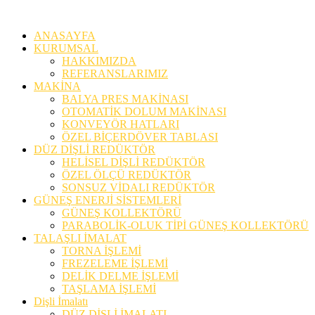
ANASAYFA
KURUMSAL
HAKKIMIZDA
REFERANSLARIMIZ
MAKİNA
BALYA PRES MAKİNASI
OTOMATİK DOLUM MAKİNASI
KONVEYÖR HATLARI
ÖZEL BİÇERDÖVER TABLASI
DÜZ DİŞLİ REDÜKTÖR
HELİSEL DİŞLİ REDÜKTÖR
ÖZEL ÖLÇÜ REDÜKTÖR
SONSUZ VİDALI REDÜKTÖR
GÜNEŞ ENERJİ SİSTEMLERİ
GÜNEŞ KOLLEKTÖRÜ
PARABOLİK-OLUK TİPİ GÜNEŞ KOLLEKTÖRÜ
TALAŞLI İMALAT
TORNA İŞLEMİ
FREZELEME İŞLEMİ
DELİK DELME İŞLEMİ
TAŞLAMA İŞLEMİ
Dişli İmalatı
DÜZ DİŞLİ İMALATI